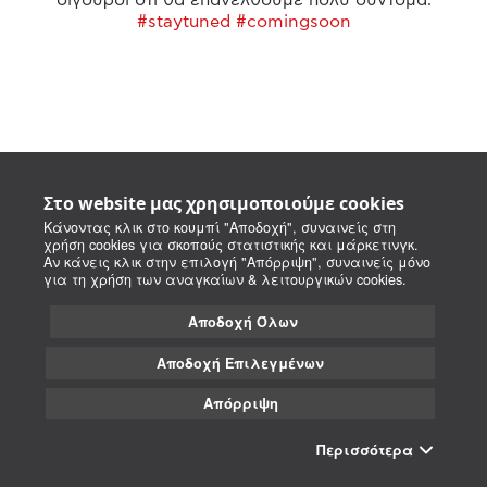
#staytuned #comingsoon
Στο website μας χρησιμοποιούμε cookies
Κάνοντας κλικ στο κουμπί "Αποδοχή", συναινείς στη
χρήση cookies για σκοπούς στατιστικής και μάρκετινγκ.
Αν κάνεις κλικ στην επιλογή "Απόρριψη", συναινείς μόνο
για τη χρήση των αναγκαίων & λειτουργικών cookies.
Αποδοχή Όλων
Αποδοχή Επιλεγμένων
Απόρριψη
Περισσότερα