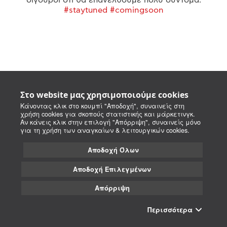
#staytuned #comingsoon
Στο website μας χρησιμοποιούμε cookies
Κάνοντας κλικ στο κουμπί "Αποδοχή", συναινείς στη
χρήση cookies για σκοπούς στατιστικής και μάρκετινγκ.
Αν κάνεις κλικ στην επιλογή "Απόρριψη", συναινείς μόνο
για τη χρήση των αναγκαίων & λειτουργικών cookies.
Αποδοχή Όλων
Αποδοχή Επιλεγμένων
Απόρριψη
Περισσότερα