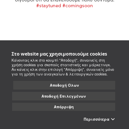
#staytuned #comingsoon
Στο website μας χρησιμοποιούμε cookies
Κάνοντας κλικ στο κουμπί "Αποδοχή", συναινείς στη
χρήση cookies για σκοπούς στατιστικής και μάρκετινγκ.
Αν κάνεις κλικ στην επιλογή "Απόρριψη", συναινείς μόνο
για τη χρήση των αναγκαίων & λειτουργικών cookies.
Αποδοχή Όλων
Αποδοχή Επιλεγμένων
Απόρριψη
Περισσότερα