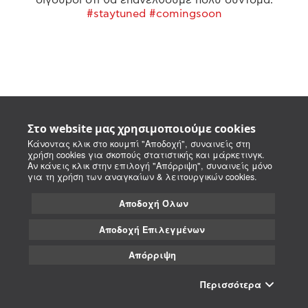
#staytuned #comingsoon
Στο website μας χρησιμοποιούμε cookies
Κάνοντας κλικ στο κουμπί "Αποδοχή", συναινείς στη
χρήση cookies για σκοπούς στατιστικής και μάρκετινγκ.
Αν κάνεις κλικ στην επιλογή "Απόρριψη", συναινείς μόνο
για τη χρήση των αναγκαίων & λειτουργικών cookies.
Αποδοχή Όλων
Αποδοχή Επιλεγμένων
Απόρριψη
Περισσότερα