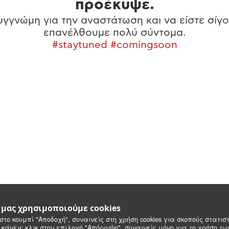
προέκυψε.
γγνώμη για την αναστάτωση και να είστε σίγο
επανέλθουμε πολύ σύντομα.
#staytuned #comingsoon
e μας χρησιμοποιούμε cookies
στο κουμπί "Αποδοχή", συναινείς στη χρήση cookies για σκοπούς στατιστ
 κάνεις κλικ στην επιλογή "Απόρριψη", συναινείς μόνο για τη χρήση τ