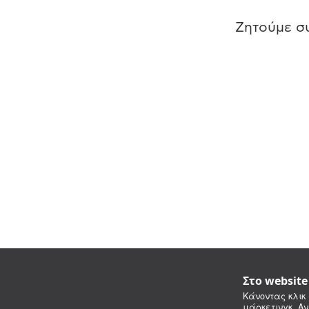
Ζητούμε συ
Στο websit
Κάνοντας κλικ 
μάρκετινγκ. Αν