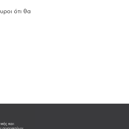
υροι ότι θα
ικής και
ων αναγκαίων