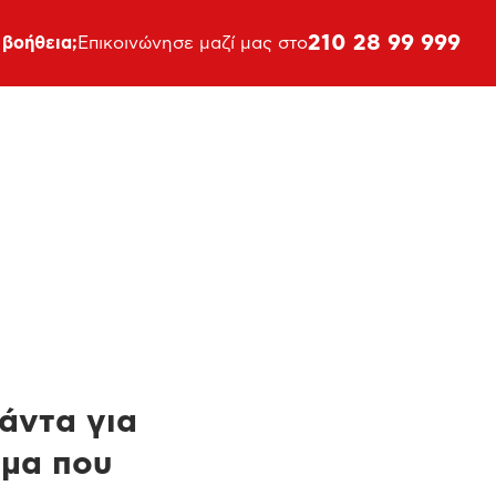
210 28 99 999
 βοήθεια;
Επικοινώνησε μαζί μας στο
πάντα για
ημα που