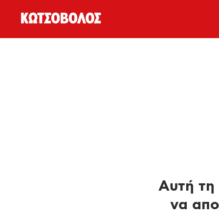
Αυτή τη 
να απο