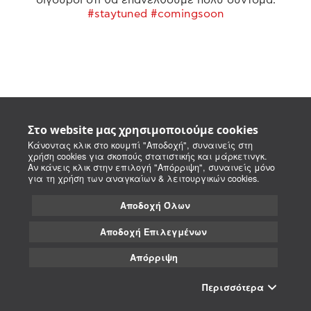
#staytuned #comingsoon
Στο website μας χρησιμοποιούμε cookies
Κάνοντας κλικ στο κουμπί "Αποδοχή", συναινείς στη
χρήση cookies για σκοπούς στατιστικής και μάρκετινγκ.
Αν κάνεις κλικ στην επιλογή "Απόρριψη", συναινείς μόνο
για τη χρήση των αναγκαίων & λειτουργικών cookies.
Αποδοχή Όλων
Αποδοχή Επιλεγμένων
Απόρριψη
Περισσότερα