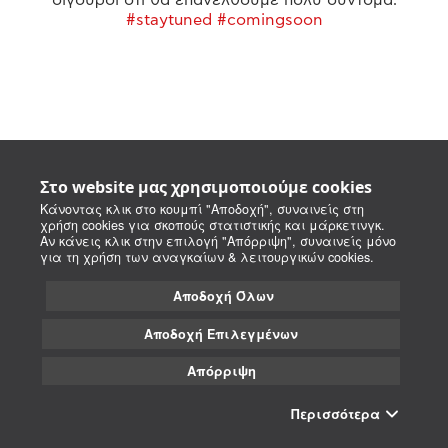
#staytuned #comingsoon
Στο website μας χρησιμοποιούμε cookies
Κάνοντας κλικ στο κουμπί "Αποδοχή", συναινείς στη
χρήση cookies για σκοπούς στατιστικής και μάρκετινγκ.
Αν κάνεις κλικ στην επιλογή "Απόρριψη", συναινείς μόνο
για τη χρήση των αναγκαίων & λειτουργικών cookies.
Αποδοχή Όλων
Αποδοχή Επιλεγμένων
Απόρριψη
Περισσότερα