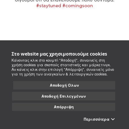
#staytuned #comingsoon
Στο website μας χρησιμοποιούμε cookies
Κάνοντας κλικ στο κουμπί "Αποδοχή", συναινείς στη
χρήση cookies για σκοπούς στατιστικής και μάρκετινγκ.
Αν κάνεις κλικ στην επιλογή "Απόρριψη", συναινείς μόνο
για τη χρήση των αναγκαίων & λειτουργικών cookies.
Αποδοχή Όλων
Αποδοχή Επιλεγμένων
Απόρριψη
Περισσότερα