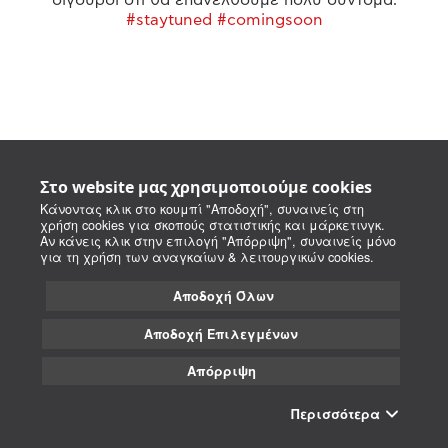
#staytuned #comingsoon
Στο website μας χρησιμοποιούμε cookies
Κάνοντας κλικ στο κουμπί "Αποδοχή", συναινείς στη
χρήση cookies για σκοπούς στατιστικής και μάρκετινγκ.
Αν κάνεις κλικ στην επιλογή "Απόρριψη", συναινείς μόνο
για τη χρήση των αναγκαίων & λειτουργικών cookies.
Αποδοχή Όλων
Αποδοχή Επιλεγμένων
Απόρριψη
Περισσότερα