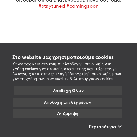
#staytuned #comingsoon
Στο website μας χρησιμοποιούμε cookies
Κάνοντας κλικ στο κουμπί "Αποδοχή", συναινείς στη
χρήση cookies για σκοπούς στατιστικής και μάρκετινγκ.
Αν κάνεις κλικ στην επιλογή "Απόρριψη", συναινείς μόνο
για τη χρήση των αναγκαίων & λειτουργικών cookies.
Αποδοχή Όλων
Αποδοχή Επιλεγμένων
Απόρριψη
Περισσότερα