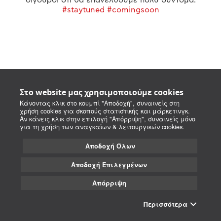
#staytuned #comingsoon
Στο website μας χρησιμοποιούμε cookies
Κάνοντας κλικ στο κουμπί "Αποδοχή", συναινείς στη
χρήση cookies για σκοπούς στατιστικής και μάρκετινγκ.
Αν κάνεις κλικ στην επιλογή "Απόρριψη", συναινείς μόνο
για τη χρήση των αναγκαίων & λειτουργικών cookies.
Αποδοχή Όλων
Αποδοχή Επιλεγμένων
Απόρριψη
Περισσότερα