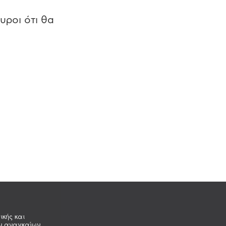
υροι ότι θα
ικής και
ων αναγκαίων