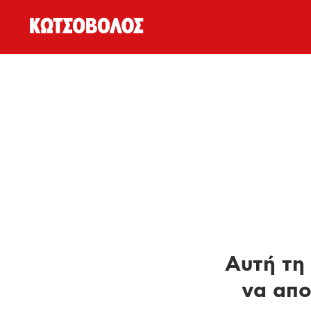
Αυτή τη 
να απο