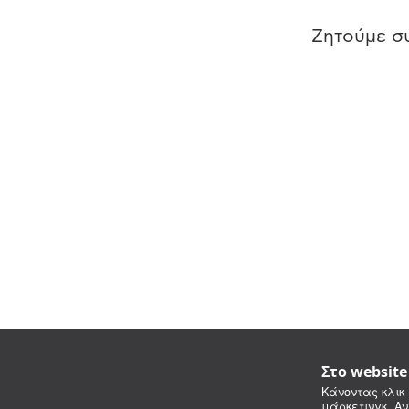
Ζητούμε συ
Στο websit
Κάνοντας κλικ 
μάρκετινγκ. Αν