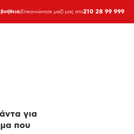
210 28 99 999
 βοήθεια;
Επικοινώνησε μαζί μας στο
πάντα για
ημα που