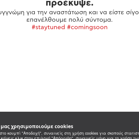
προέκυψε.
γγνώμη για την αναστάτωση και να είστε σίγο
επανέλθουμε πολύ σύντομα.
#staytuned #comingsoon
e μας χρησιμοποιούμε cookies
στο κουμπί "Αποδοχή", συναινείς στη χρήση cookies για σκοπούς στατιστ
 κάνεις κλικ στην επιλογή "Απόρριψη", συναινείς μόνο για τη χρήση τ