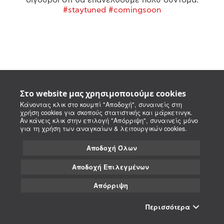
#staytuned #comingsoon
Στο website μας χρησιμοποιούμε cookies
Κάνοντας κλικ στο κουμπί "Αποδοχή", συναινείς στη
χρήση cookies για σκοπούς στατιστικής και μάρκετινγκ.
Αν κάνεις κλικ στην επιλογή "Απόρριψη", συναινείς μόνο
για τη χρήση των αναγκαίων & λειτουργικών cookies.
Αποδοχή Όλων
Αποδοχή Επιλεγμένων
Απόρριψη
Περισσότερα