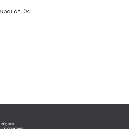
υροι ότι θα
ικής και
ων αναγκαίων