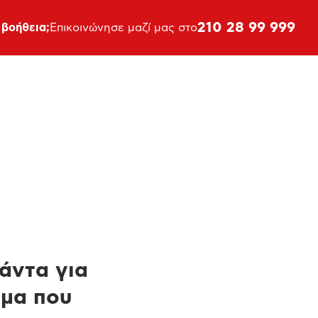
210 28 99 999
 βοήθεια;
Επικοινώνησε μαζί μας στο
πάντα για
ημα που