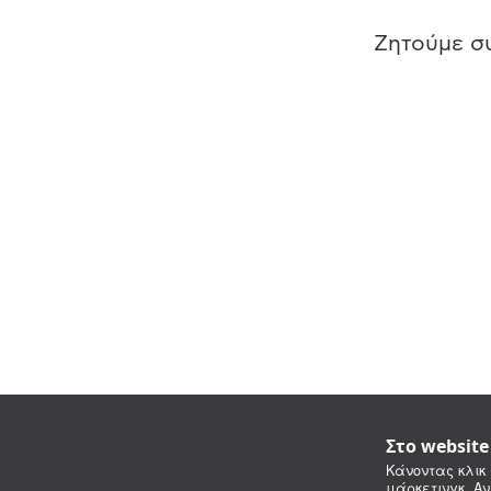
Ζητούμε συ
Στο websit
Κάνοντας κλικ 
μάρκετινγκ. Αν