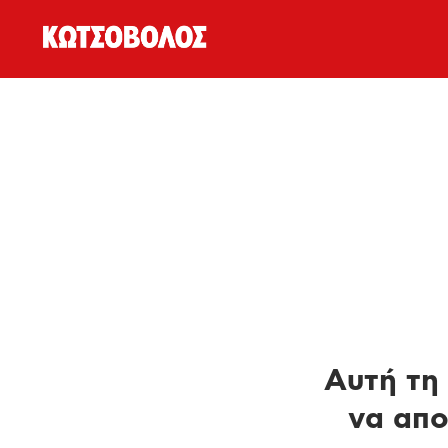
Αυτή τη 
να απο