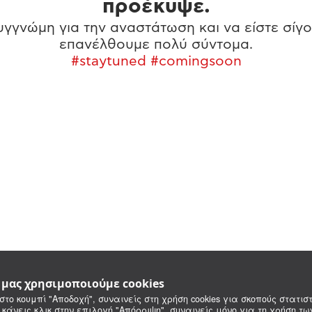
προέκυψε.
γγνώμη για την αναστάτωση και να είστε σίγο
επανέλθουμε πολύ σύντομα.
#staytuned #comingsoon
e μας χρησιμοποιούμε cookies
στο κουμπί "Αποδοχή", συναινείς στη χρήση cookies για σκοπούς στατιστ
 κάνεις κλικ στην επιλογή "Απόρριψη", συναινείς μόνο για τη χρήση τ