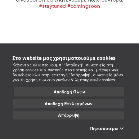
#staytuned #comingsoon
Στο website μας χρησιμοποιούμε cookies
Κάνοντας κλικ στο κουμπί "Αποδοχή", συναινείς στη
χρήση cookies για σκοπούς στατιστικής και μάρκετινγκ.
Αν κάνεις κλικ στην επιλογή "Απόρριψη", συναινείς μόνο
για τη χρήση των αναγκαίων & λειτουργικών cookies.
Αποδοχή Όλων
Αποδοχή Επιλεγμένων
Απόρριψη
Περισσότερα