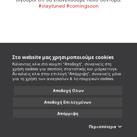
#staytuned #comingsoon
Στο website μας χρησιμοποιούμε cookies
Κάνοντας κλικ στο κουμπί "Αποδοχή", συναινείς στη
χρήση cookies για σκοπούς στατιστικής και μάρκετινγκ.
Αν κάνεις κλικ στην επιλογή "Απόρριψη", συναινείς μόνο
για τη χρήση των αναγκαίων & λειτουργικών cookies.
Αποδοχή Όλων
Αποδοχή Επιλεγμένων
Απόρριψη
Περισσότερα