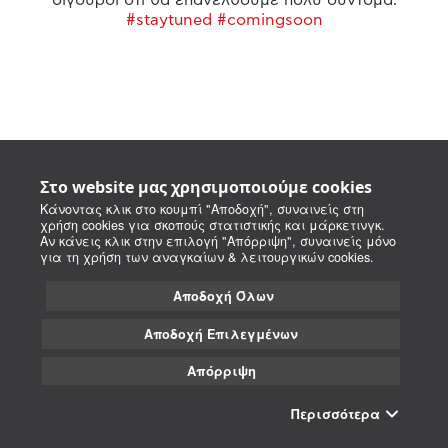
#staytuned #comingsoon
Στο website μας χρησιμοποιούμε cookies
Κάνοντας κλικ στο κουμπί "Αποδοχή", συναινείς στη
χρήση cookies για σκοπούς στατιστικής και μάρκετινγκ.
Αν κάνεις κλικ στην επιλογή "Απόρριψη", συναινείς μόνο
για τη χρήση των αναγκαίων & λειτουργικών cookies.
Αποδοχή Όλων
Αποδοχή Επιλεγμένων
Απόρριψη
Περισσότερα