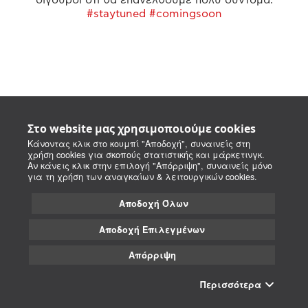
#staytuned #comingsoon
Στο website μας χρησιμοποιούμε cookies
Κάνοντας κλικ στο κουμπί "Αποδοχή", συναινείς στη
χρήση cookies για σκοπούς στατιστικής και μάρκετινγκ.
Αν κάνεις κλικ στην επιλογή "Απόρριψη", συναινείς μόνο
για τη χρήση των αναγκαίων & λειτουργικών cookies.
Αποδοχή Όλων
Αποδοχή Επιλεγμένων
Απόρριψη
Περισσότερα