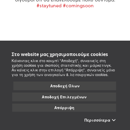
#staytuned #comingsoon
Στο website μας χρησιμοποιούμε cookies
Κάνοντας κλικ στο κουμπί "Αποδοχή", συναινείς στη
χρήση cookies για σκοπούς στατιστικής και μάρκετινγκ.
Αν κάνεις κλικ στην επιλογή "Απόρριψη", συναινείς μόνο
για τη χρήση των αναγκαίων & λειτουργικών cookies.
Αποδοχή Όλων
Αποδοχή Επιλεγμένων
Απόρριψη
Περισσότερα