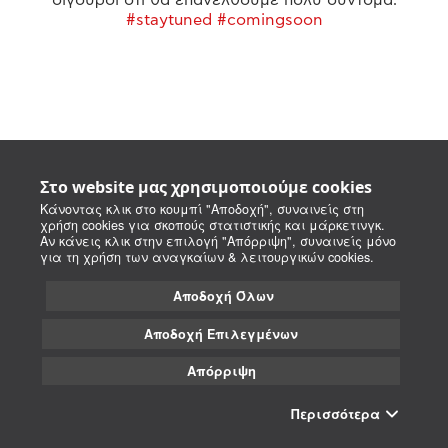
#staytuned #comingsoon
Στο website μας χρησιμοποιούμε cookies
Κάνοντας κλικ στο κουμπί "Αποδοχή", συναινείς στη
χρήση cookies για σκοπούς στατιστικής και μάρκετινγκ.
Αν κάνεις κλικ στην επιλογή "Απόρριψη", συναινείς μόνο
για τη χρήση των αναγκαίων & λειτουργικών cookies.
Αποδοχή Όλων
Αποδοχή Επιλεγμένων
Απόρριψη
Περισσότερα