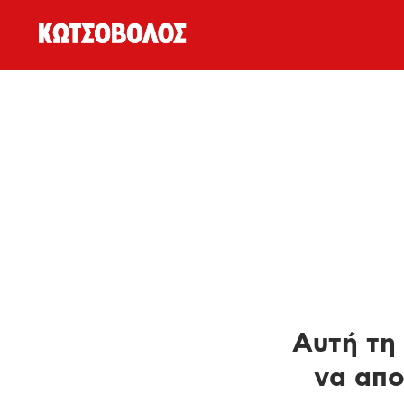
Αυτή τη 
να απο