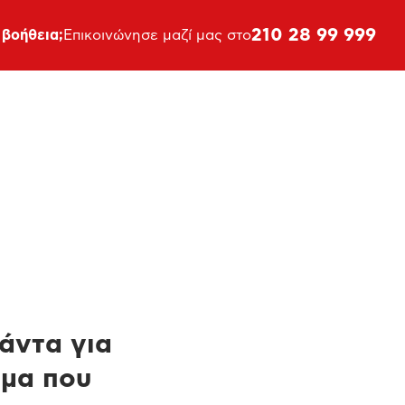
210 28 99 999
 βοήθεια;
Επικοινώνησε μαζί μας στο
πάντα για
ημα που