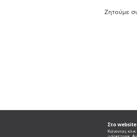
Ζητούμε συ
Στο websit
Κάνοντας κλικ 
μάρκετινγκ. Αν