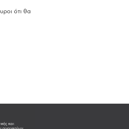
υροι ότι θα
ικής και
ων αναγκαίων