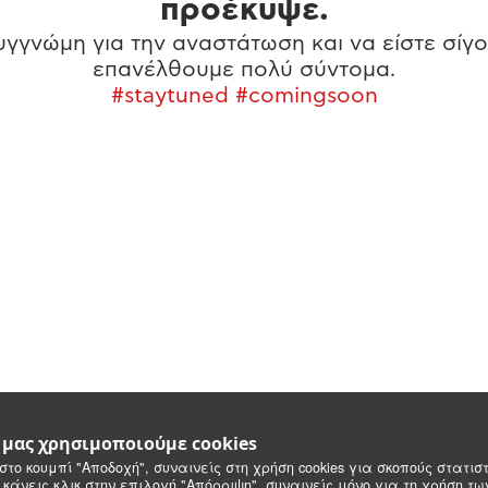
προέκυψε.
γγνώμη για την αναστάτωση και να είστε σίγο
επανέλθουμε πολύ σύντομα.
#staytuned #comingsoon
e μας χρησιμοποιούμε cookies
στο κουμπί "Αποδοχή", συναινείς στη χρήση cookies για σκοπούς στατιστ
 κάνεις κλικ στην επιλογή "Απόρριψη", συναινείς μόνο για τη χρήση τ