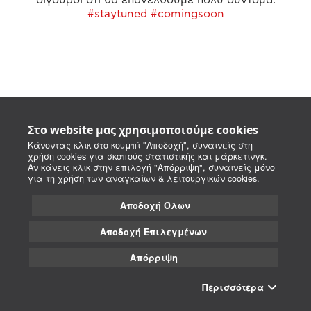
#staytuned #comingsoon
Στο website μας χρησιμοποιούμε cookies
Κάνοντας κλικ στο κουμπί "Αποδοχή", συναινείς στη
χρήση cookies για σκοπούς στατιστικής και μάρκετινγκ.
Αν κάνεις κλικ στην επιλογή "Απόρριψη", συναινείς μόνο
για τη χρήση των αναγκαίων & λειτουργικών cookies.
Αποδοχή Όλων
Αποδοχή Επιλεγμένων
Απόρριψη
Περισσότερα