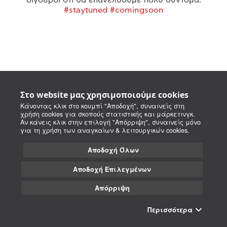
#staytuned #comingsoon
Στο website μας χρησιμοποιούμε cookies
Κάνοντας κλικ στο κουμπί "Αποδοχή", συναινείς στη
χρήση cookies για σκοπούς στατιστικής και μάρκετινγκ.
Αν κάνεις κλικ στην επιλογή "Απόρριψη", συναινείς μόνο
για τη χρήση των αναγκαίων & λειτουργικών cookies.
Αποδοχή Όλων
Αποδοχή Επιλεγμένων
Απόρριψη
Περισσότερα