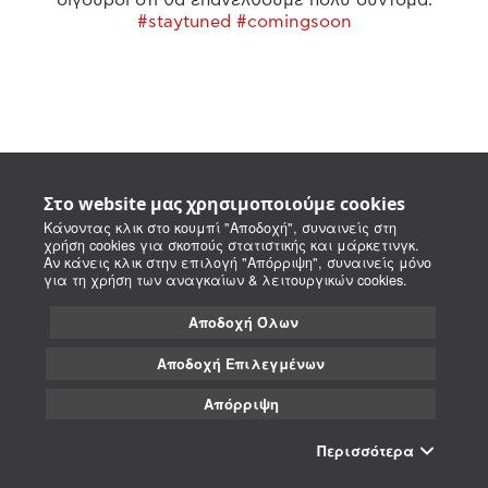
#staytuned #comingsoon
Στο website μας χρησιμοποιούμε cookies
Κάνοντας κλικ στο κουμπί "Αποδοχή", συναινείς στη
χρήση cookies για σκοπούς στατιστικής και μάρκετινγκ.
Αν κάνεις κλικ στην επιλογή "Απόρριψη", συναινείς μόνο
για τη χρήση των αναγκαίων & λειτουργικών cookies.
Αποδοχή Όλων
Αποδοχή Επιλεγμένων
Απόρριψη
Περισσότερα