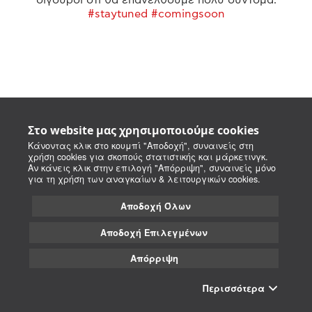
#staytuned #comingsoon
Στο website μας χρησιμοποιούμε cookies
Κάνοντας κλικ στο κουμπί "Αποδοχή", συναινείς στη
χρήση cookies για σκοπούς στατιστικής και μάρκετινγκ.
Αν κάνεις κλικ στην επιλογή "Απόρριψη", συναινείς μόνο
για τη χρήση των αναγκαίων & λειτουργικών cookies.
Αποδοχή Όλων
Αποδοχή Επιλεγμένων
Απόρριψη
Περισσότερα