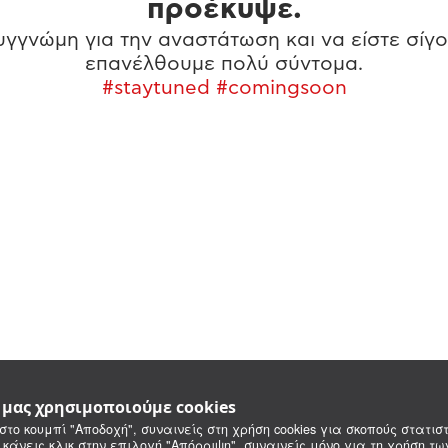
προέκυψε.
γγνώμη για την αναστάτωση και να είστε σίγο
επανέλθουμε πολύ σύντομα.
#staytuned #comingsoon
e μας χρησιμοποιούμε cookies
στο κουμπί "Αποδοχή", συναινείς στη χρήση cookies για σκοπούς στατιστ
 κάνεις κλικ στην επιλογή "Απόρριψη", συναινείς μόνο για τη χρήση τ