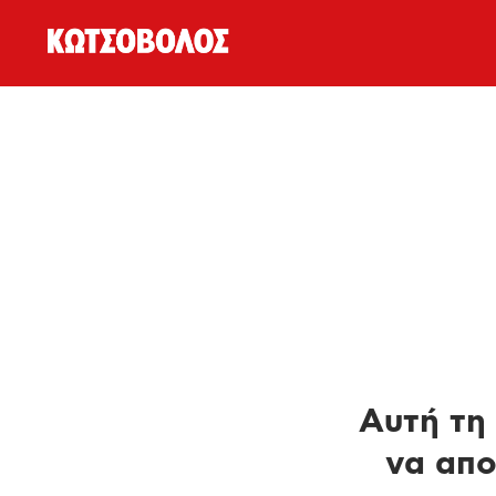
Αυτή τη 
να απο