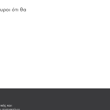
υροι ότι θα
ικής και
ων αναγκαίων