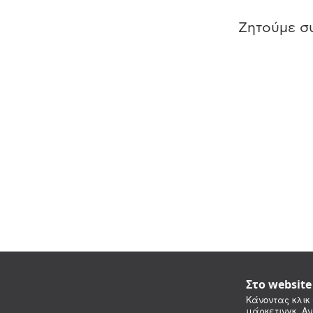
Ζητούμε συ
Στο websit
Κάνοντας κλικ 
μάρκετινγκ. Αν