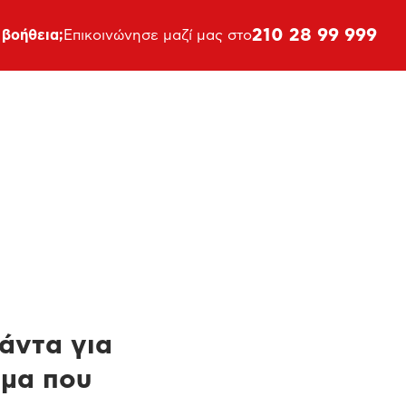
210 28 99 999
 βοήθεια;
Επικοινώνησε μαζί μας στο
πάντα για
ημα που