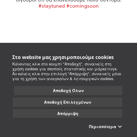
#staytuned #comingsoon
Στο website μας χρησιμοποιούμε cookies
Κάνοντας κλικ στο κουμπί "Αποδοχή", συναινείς στη
χρήση cookies για σκοπούς στατιστικής και μάρκετινγκ.
Αν κάνεις κλικ στην επιλογή "Απόρριψη", συναινείς μόνο
για τη χρήση των αναγκαίων & λειτουργικών cookies.
Αποδοχή Όλων
Αποδοχή Επιλεγμένων
Απόρριψη
Περισσότερα