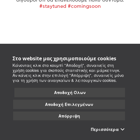
#staytuned #comingsoon
Στο website μας χρησιμοποιούμε cookies
Κάνοντας κλικ στο κουμπί "Αποδοχή", συναινείς στη
χρήση cookies για σκοπούς στατιστικής και μάρκετινγκ.
Αν κάνεις κλικ στην επιλογή "Απόρριψη", συναινείς μόνο
για τη χρήση των αναγκαίων & λειτουργικών cookies.
Αποδοχή Όλων
Αποδοχή Επιλεγμένων
Απόρριψη
Περισσότερα