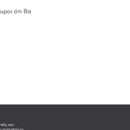
υροι ότι θα
ικής και
ων αναγκαίων