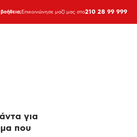
210 28 99 999
 βοήθεια;
Επικοινώνησε μαζί μας στο
πάντα για
ημα που