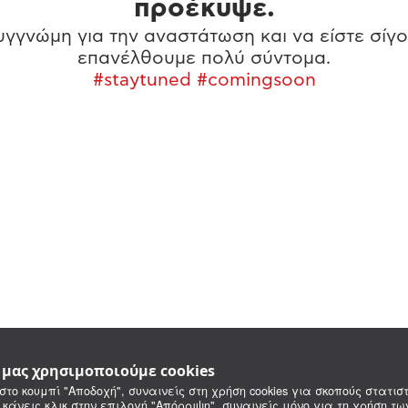
προέκυψε.
γγνώμη για την αναστάτωση και να είστε σίγο
επανέλθουμε πολύ σύντομα.
#staytuned #comingsoon
e μας χρησιμοποιούμε cookies
στο κουμπί "Αποδοχή", συναινείς στη χρήση cookies για σκοπούς στατιστ
 κάνεις κλικ στην επιλογή "Απόρριψη", συναινείς μόνο για τη χρήση τ