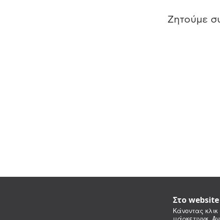
Ζητούμε συ
Στο websit
Κάνοντας κλικ 
μάρκετινγκ. Αν