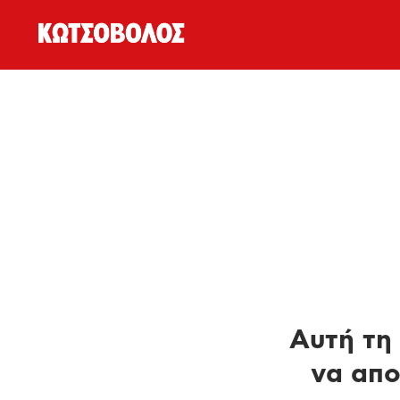
Αυτή τη 
να απο