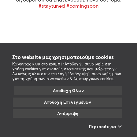
#staytuned #comingsoon
Στο website μας χρησιμοποιούμε cookies
Κάνοντας κλικ στο κουμπί "Αποδοχή", συναινείς στη
χρήση cookies για σκοπούς στατιστικής και μάρκετινγκ.
Αν κάνεις κλικ στην επιλογή "Απόρριψη", συναινείς μόνο
για τη χρήση των αναγκαίων & λειτουργικών cookies.
Αποδοχή Όλων
Αποδοχή Επιλεγμένων
Απόρριψη
Περισσότερα