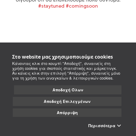
#staytuned #comingsoon
Στο website μας χρησιμοποιούμε cookies
Κάνοντας κλικ στο κουμπί "Αποδοχή", συναινείς στη
χρήση cookies για σκοπούς στατιστικής και μάρκετινγκ.
Αν κάνεις κλικ στην επιλογή "Απόρριψη", συναινείς μόνο
για τη χρήση των αναγκαίων & λειτουργικών cookies.
Αποδοχή Όλων
Αποδοχή Επιλεγμένων
Απόρριψη
Περισσότερα