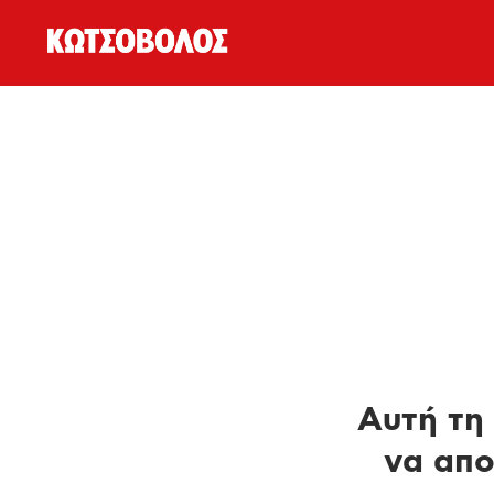
Αυτή τη 
να απο