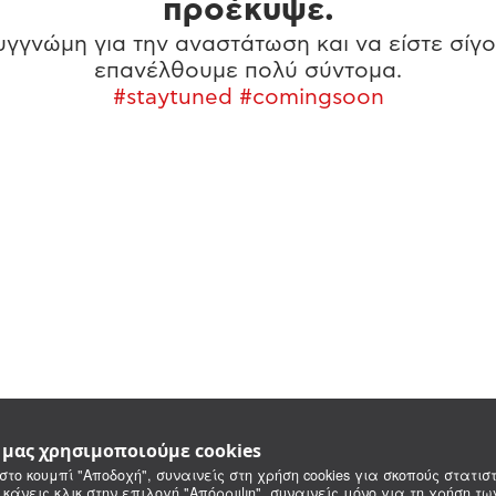
προέκυψε.
γγνώμη για την αναστάτωση και να είστε σίγο
επανέλθουμε πολύ σύντομα.
#staytuned #comingsoon
e μας χρησιμοποιούμε cookies
στο κουμπί "Αποδοχή", συναινείς στη χρήση cookies για σκοπούς στατιστ
 κάνεις κλικ στην επιλογή "Απόρριψη", συναινείς μόνο για τη χρήση τ