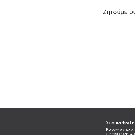
Ζητούμε συ
Στο websit
Κάνοντας κλικ 
μάρκετινγκ. Αν