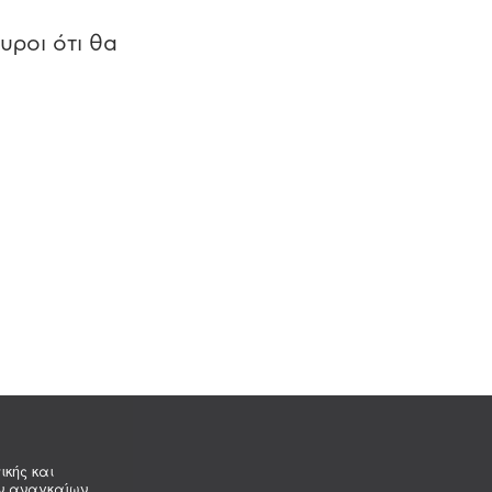
υροι ότι θα
ικής και
ων αναγκαίων