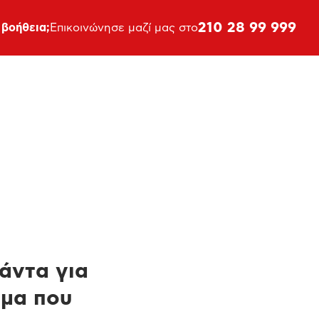
210 28 99 999
 βοήθεια;
Επικοινώνησε μαζί μας στο
πάντα για
ημα που