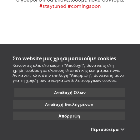
#staytuned #comingsoon
Στο website μας χρησιμοποιούμε cookies
Κάνοντας κλικ στο κουμπί "Αποδοχή", συναινείς στη
χρήση cookies για σκοπούς στατιστικής και μάρκετινγκ.
Αν κάνεις κλικ στην επιλογή "Απόρριψη", συναινείς μόνο
για τη χρήση των αναγκαίων & λειτουργικών cookies.
Αποδοχή Όλων
Αποδοχή Επιλεγμένων
Απόρριψη
Περισσότερα