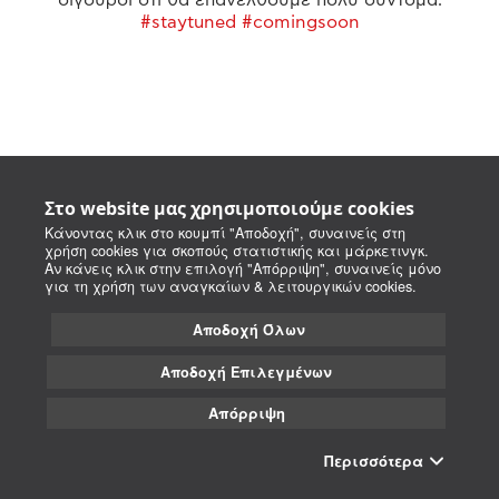
#staytuned #comingsoon
Στο website μας χρησιμοποιούμε cookies
Κάνοντας κλικ στο κουμπί "Αποδοχή", συναινείς στη
χρήση cookies για σκοπούς στατιστικής και μάρκετινγκ.
Αν κάνεις κλικ στην επιλογή "Απόρριψη", συναινείς μόνο
για τη χρήση των αναγκαίων & λειτουργικών cookies.
Αποδοχή Όλων
Αποδοχή Επιλεγμένων
Απόρριψη
Περισσότερα