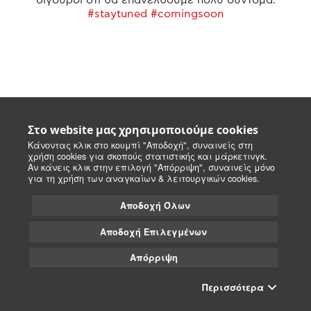
#staytuned #comingsoon
Στο website μας χρησιμοποιούμε cookies
Κάνοντας κλικ στο κουμπί "Αποδοχή", συναινείς στη
χρήση cookies για σκοπούς στατιστικής και μάρκετινγκ.
Αν κάνεις κλικ στην επιλογή "Απόρριψη", συναινείς μόνο
για τη χρήση των αναγκαίων & λειτουργικών cookies.
Αποδοχή Όλων
Αποδοχή Επιλεγμένων
Απόρριψη
Περισσότερα