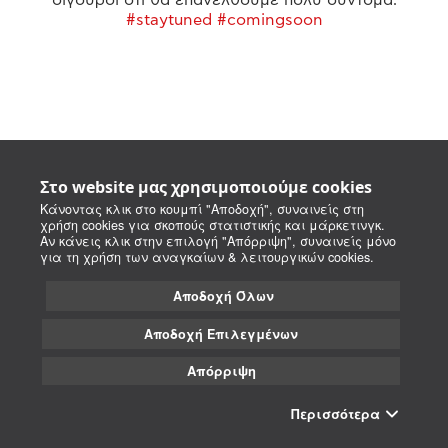
#staytuned #comingsoon
Στο website μας χρησιμοποιούμε cookies
Κάνοντας κλικ στο κουμπί "Αποδοχή", συναινείς στη
χρήση cookies για σκοπούς στατιστικής και μάρκετινγκ.
Αν κάνεις κλικ στην επιλογή "Απόρριψη", συναινείς μόνο
για τη χρήση των αναγκαίων & λειτουργικών cookies.
Αποδοχή Όλων
Αποδοχή Επιλεγμένων
Απόρριψη
Περισσότερα