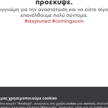
προέκυψε.
γγνώμη για την αναστάτωση και να είστε σίγο
επανέλθουμε πολύ σύντομα.
#staytuned #comingsoon
e μας χρησιμοποιούμε cookies
στο κουμπί "Αποδοχή", συναινείς στη χρήση cookies για σκοπούς στατιστ
 κάνεις κλικ στην επιλογή "Απόρριψη", συναινείς μόνο για τη χρήση τ