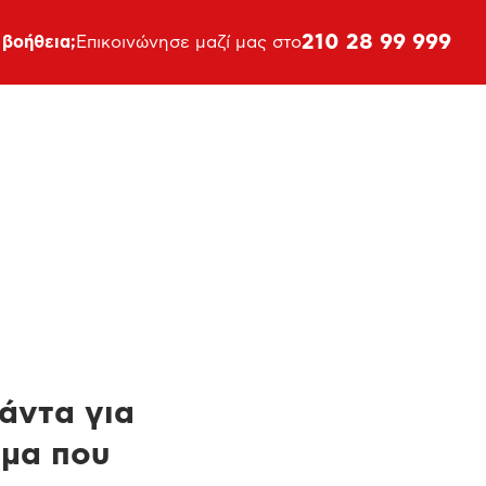
210 28 99 999
 βοήθεια;
Επικοινώνησε μαζί μας στο
πάντα για
ημα που