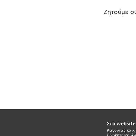
Ζητούμε συ
Στο websit
Κάνοντας κλικ 
μάρκετινγκ. Αν