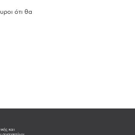
υροι ότι θα
ικής και
ων αναγκαίων