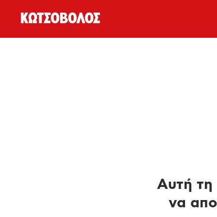
Αυτή τη 
να απο