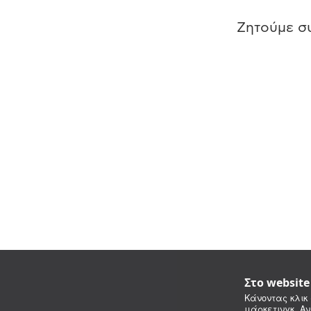
Ζητούμε συ
Στο websit
Κάνοντας κλικ 
μάρκετινγκ. Αν