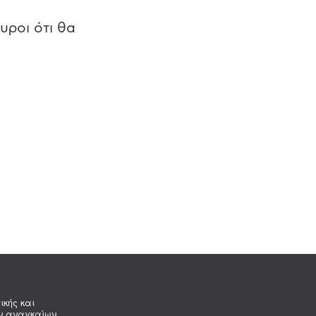
υροι ότι θα
ικής και
ων αναγκαίων