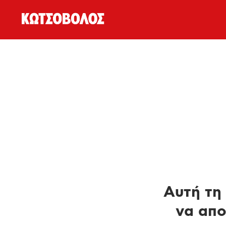
Αυτή τη 
να απο