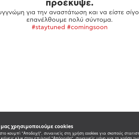
προέκυψε.
γγνώμη για την αναστάτωση και να είστε σίγο
επανέλθουμε πολύ σύντομα.
#staytuned #comingsoon
e μας χρησιμοποιούμε cookies
στο κουμπί "Αποδοχή", συναινείς στη χρήση cookies για σκοπούς στατιστ
 κάνεις κλικ στην επιλογή "Απόρριψη", συναινείς μόνο για τη χρήση τ