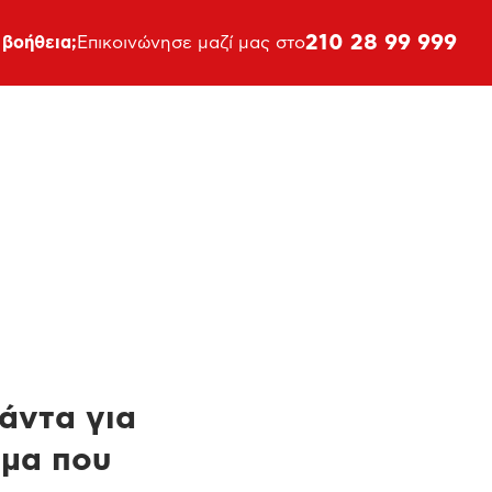
210 28 99 999
 βοήθεια;
Επικοινώνησε μαζί μας στο
πάντα για
ημα που