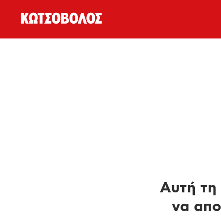
Αυτή τη 
να απο