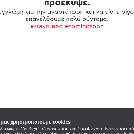
προέκυψε.
γγνώμη για την αναστάτωση και να είστε σίγο
επανέλθουμε πολύ σύντομα.
#staytuned #comingsoon
e μας χρησιμοποιούμε cookies
στο κουμπί "Αποδοχή", συναινείς στη χρήση cookies για σκοπούς στατιστ
 κάνεις κλικ στην επιλογή "Απόρριψη", συναινείς μόνο για τη χρήση τ