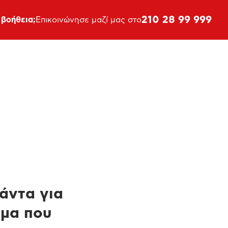
210 28 99 999
 βοήθεια;
Επικοινώνησε μαζί μας στο
πάντα για
ημα που