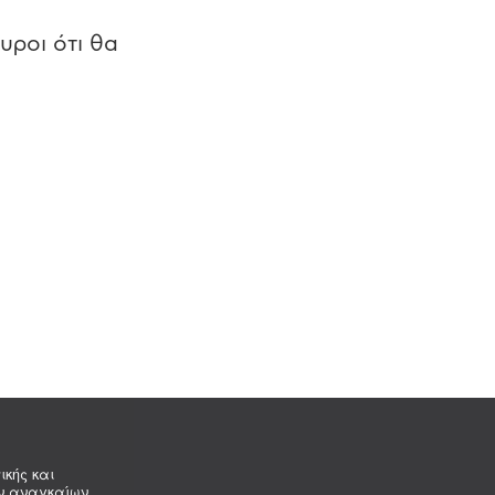
υροι ότι θα
ικής και
ων αναγκαίων