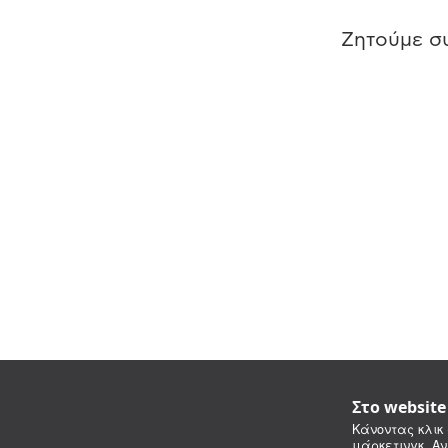
Ζητούμε συ
Στο websit
Κάνοντας κλικ 
μάρκετινγκ. Αν