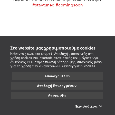
#staytuned #comingsoon
Στο website μας χρησιμοποιούμε cookies
Κάνοντας κλικ στο κουμπί "Αποδοχή", συναινείς στη
χρήση cookies για σκοπούς στατιστικής και μάρκετινγκ.
Αν κάνεις κλικ στην επιλογή "Απόρριψη", συναινείς μόνο
για τη χρήση των αναγκαίων & λειτουργικών cookies.
Αποδοχή Όλων
Αποδοχή Επιλεγμένων
Απόρριψη
Περισσότερα