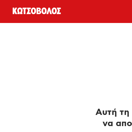
Αυτή τη 
να απο