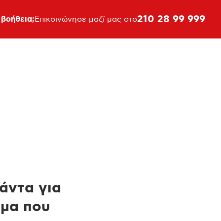
210 28 99 999
 βοήθεια;
Επικοινώνησε μαζί μας στο
πάντα για
ημα που