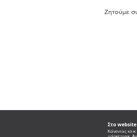
Ζητούμε συ
Στο websit
Κάνοντας κλικ 
μάρκετινγκ. Αν