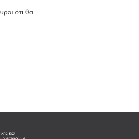
υροι ότι θα
ικής και
ων αναγκαίων