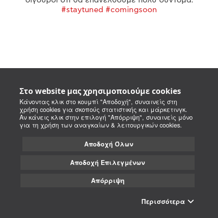
#staytuned #comingsoon
Στο website μας χρησιμοποιούμε cookies
Κάνοντας κλικ στο κουμπί "Αποδοχή", συναινείς στη
χρήση cookies για σκοπούς στατιστικής και μάρκετινγκ.
Αν κάνεις κλικ στην επιλογή "Απόρριψη", συναινείς μόνο
για τη χρήση των αναγκαίων & λειτουργικών cookies.
Αποδοχή Όλων
Αποδοχή Επιλεγμένων
Απόρριψη
Περισσότερα