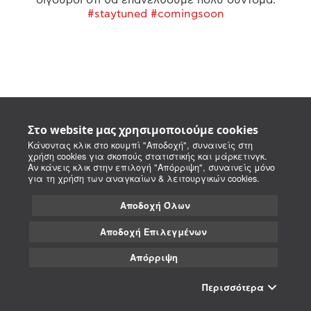
#staytuned #comingsoon
Στο website μας χρησιμοποιούμε cookies
Κάνοντας κλικ στο κουμπί "Αποδοχή", συναινείς στη
χρήση cookies για σκοπούς στατιστικής και μάρκετινγκ.
Αν κάνεις κλικ στην επιλογή "Απόρριψη", συναινείς μόνο
για τη χρήση των αναγκαίων & λειτουργικών cookies.
Αποδοχή Όλων
Αποδοχή Επιλεγμένων
Απόρριψη
Περισσότερα