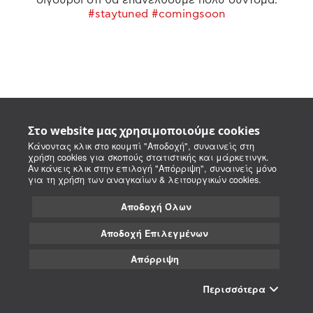
#staytuned #comingsoon
Στο website μας χρησιμοποιούμε cookies
Κάνοντας κλικ στο κουμπί "Αποδοχή", συναινείς στη
χρήση cookies για σκοπούς στατιστικής και μάρκετινγκ.
Αν κάνεις κλικ στην επιλογή "Απόρριψη", συναινείς μόνο
για τη χρήση των αναγκαίων & λειτουργικών cookies.
Αποδοχή Όλων
Αποδοχή Επιλεγμένων
Απόρριψη
Περισσότερα