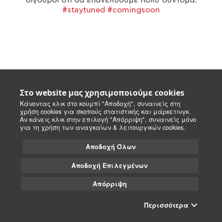
#staytuned #comingsoon
Στο website μας χρησιμοποιούμε cookies
Κάνοντας κλικ στο κουμπί "Αποδοχή", συναινείς στη
χρήση cookies για σκοπούς στατιστικής και μάρκετινγκ.
Αν κάνεις κλικ στην επιλογή "Απόρριψη", συναινείς μόνο
για τη χρήση των αναγκαίων & λειτουργικών cookies.
Αποδοχή Όλων
Αποδοχή Επιλεγμένων
Απόρριψη
Περισσότερα