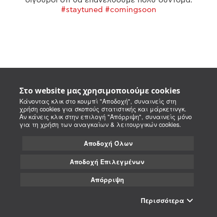
#staytuned #comingsoon
Στο website μας χρησιμοποιούμε cookies
Κάνοντας κλικ στο κουμπί "Αποδοχή", συναινείς στη
χρήση cookies για σκοπούς στατιστικής και μάρκετινγκ.
Αν κάνεις κλικ στην επιλογή "Απόρριψη", συναινείς μόνο
για τη χρήση των αναγκαίων & λειτουργικών cookies.
Αποδοχή Όλων
Αποδοχή Επιλεγμένων
Απόρριψη
Περισσότερα