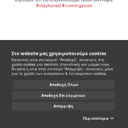
#staytuned #comingsoon
Στο website μας χρησιμοποιούμε cookies
Κάνοντας κλικ στο κουμπί "Αποδοχή", συναινείς στη
χρήση cookies για σκοπούς στατιστικής και μάρκετινγκ.
Αν κάνεις κλικ στην επιλογή "Απόρριψη", συναινείς μόνο
για τη χρήση των αναγκαίων & λειτουργικών cookies.
Αποδοχή Όλων
Αποδοχή Επιλεγμένων
Απόρριψη
Περισσότερα