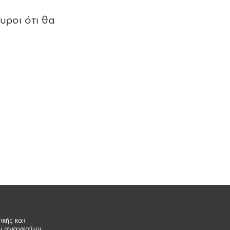
υροι ότι θα
ικής και
ων αναγκαίων