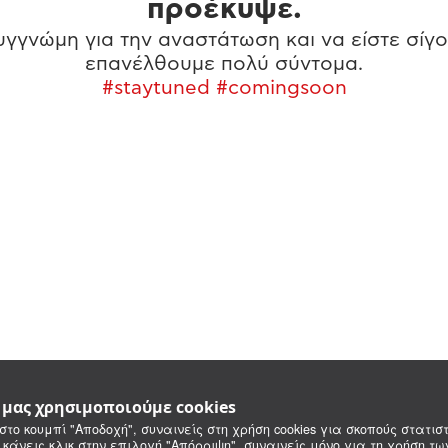
προέκυψε.
γγνώμη για την αναστάτωση και να είστε σίγο
επανέλθουμε πολύ σύντομα.
#staytuned #comingsoon
e μας χρησιμοποιούμε cookies
στο κουμπί "Αποδοχή", συναινείς στη χρήση cookies για σκοπούς στατιστ
 κάνεις κλικ στην επιλογή "Απόρριψη", συναινείς μόνο για τη χρήση τ