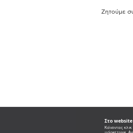
Ζητούμε συ
Στο websit
Κάνοντας κλικ 
μάρκετινγκ. Αν