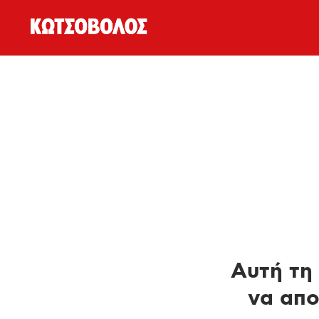
Αυτή τη 
να απο