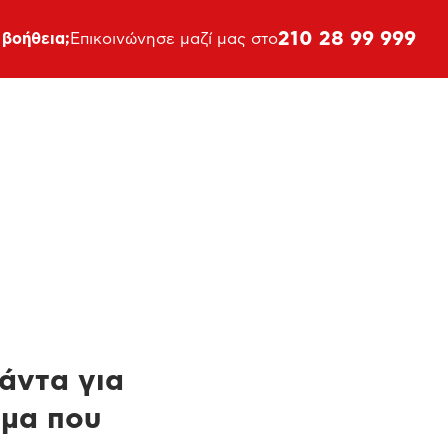
210 28 99 999
 βοήθεια;
Επικοινώνησε μαζί μας στο
πάντα για
ημα που