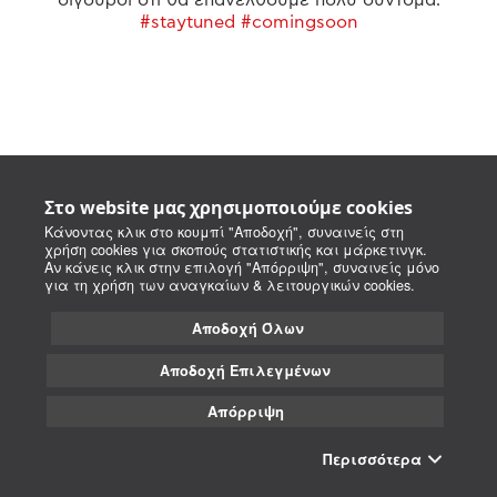
#staytuned #comingsoon
Στο website μας χρησιμοποιούμε cookies
Κάνοντας κλικ στο κουμπί "Αποδοχή", συναινείς στη
χρήση cookies για σκοπούς στατιστικής και μάρκετινγκ.
Αν κάνεις κλικ στην επιλογή "Απόρριψη", συναινείς μόνο
για τη χρήση των αναγκαίων & λειτουργικών cookies.
Αποδοχή Όλων
Αποδοχή Επιλεγμένων
Απόρριψη
Περισσότερα