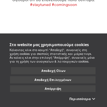
#staytuned #comingsoon
Στο website μας χρησιμοποιούμε cookies
Κάνοντας κλικ στο κουμπί "Αποδοχή", συναινείς στη
χρήση cookies για σκοπούς στατιστικής και μάρκετινγκ.
Αν κάνεις κλικ στην επιλογή "Απόρριψη", συναινείς μόνο
για τη χρήση των αναγκαίων & λειτουργικών cookies.
Αποδοχή Όλων
Αποδοχή Επιλεγμένων
Απόρριψη
Περισσότερα